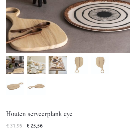
Houten serveerplank eye
€
31,95
€
25,56