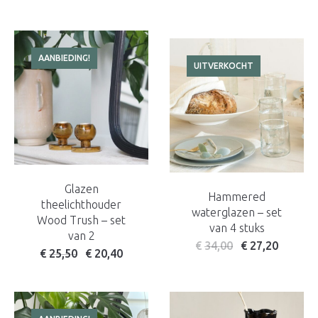
AANBIEDING!
UITVERKOCHT
Glazen
Hammered
theelichthouder
waterglazen – set
Wood Trush – set
van 4 stuks
van 2
€
34,00
€
27,20
Oorspronkelijke prijs was: € 32,50.
Huidige prijs is: € 25,50.
€
25,50
€
20,40