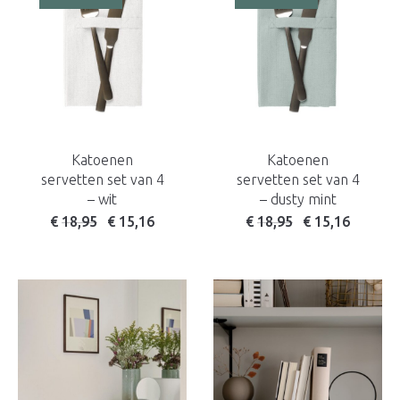
Katoenen
Katoenen
servetten set van 4
servetten set van 4
– wit
– dusty mint
Oorspronkelijke prijs was: € 21,50.
Huidige prijs is: € 18,95.
Oorspronkelijke prijs w
Huidige prijs is: 
€
18,95
€
15,16
€
18,95
€
15,16