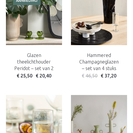
AANBIEDING!
Glazen
Hammered
theelichthouder
Champagneglazen
Peridot – set van 2
– set van 4 stuks
Oorspronkelijke prijs was: € 32,50.
Huidige prijs is: € 25,50.
€
25,50
€
20,40
€
46,50
€
37,20