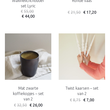
Waxinelichthouder
Ronde vaas
set Lyric
€
55,00
€
21,50
€
17,20
€
44,00
Mat zwarte
Twist kaarsen – set
koffiekopjes – set
van 2
van 2
€
8,75
€
7,00
€
32,50
€
26,00