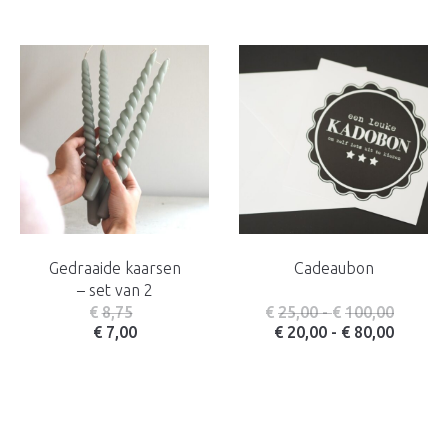
Gedraaide kaarsen
Cadeaubon
– set van 2
Prijskl
€
8,75
€
25,00
-
€
100,00
Prijskl
€
7,00
€
20,00
-
€
80,00