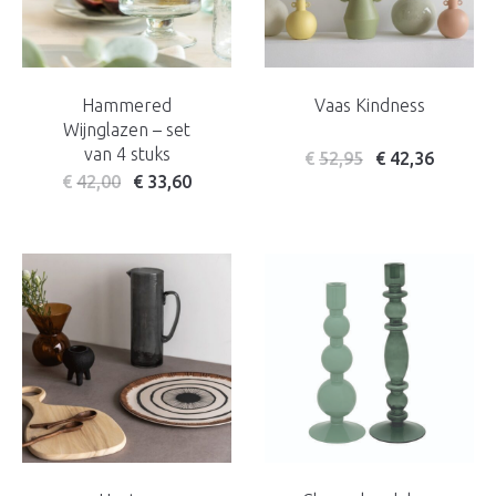
Hammered
Vaas Kindness
Wijnglazen – set
van 4 stuks
€
52,95
€
42,36
€
42,00
€
33,60