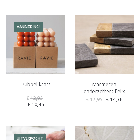
AANBIEDING!
Bubbel kaars
Marmeren
onderzetters Felix
€
12,95
€
17,95
€
14,36
€
10,36
UITVERKOCHT