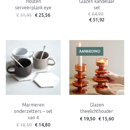
Houten
Glazen kandelaar
serveerplank eye
set
€
64,90
€
31,95
€
25,56
€
51,92
AANBIEDING!
Marmeren
Glazen
onderzetters – set
theelichthouder
van 4
Oorspronkelijke prijs w
Huidige prijs is: 
€
19,50
€
15,60
€
18,50
€
14,80