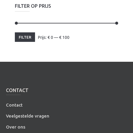
FILTER OP PRIJS
Min.
Max.
FILTER
Prijs:
€
0
—
€
100
prijs
prijs
CONTACT
Contact
Veelgestelde vragen
Over ons