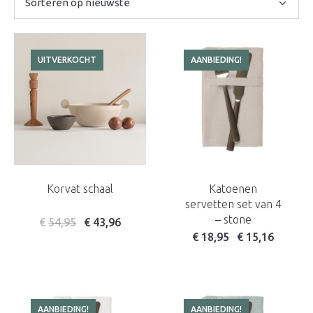
UITVERKOCHT
AANBIEDING!
Korvat schaal
Katoenen
servetten set van 4
– stone
€
54,95
€
43,96
Oorspronkelijke prijs w
Huidige prijs is: 
€
18,95
€
15,16
AANBIEDING!
AANBIEDING!