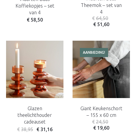
Theemok – set van
Koffiekopjes – set
4
van 4
€
64,50
€
58,50
€
51,60
AANBIEDING!
Glazen
Giant Keukenschort
theelichthouder
– 155 x 60 cm
cadeauset
€
24,50
€
19,60
€
38,95
€
31,16