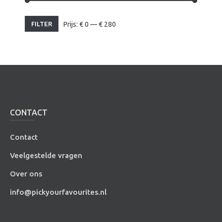
Min.
Max.
FILTER
Prijs:
€
0
—
€
280
prijs
prijs
CONTACT
Contact
Veelgestelde vragen
Over ons
info@pickyourfavourites.nl