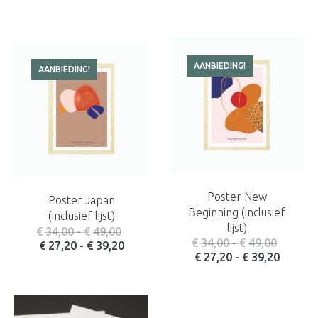
AANBIEDING!
AANBIEDING!
Poster New
Poster Japan
Beginning (inclusief
(inclusief lijst)
lijst)
Prijsklasse: € 34,00 tot € 49,00
€
34,00
-
€
49,00
Prijskla
€
34,00
-
€
49,00
Prijsklasse: € 27,20 tot € 39,20
€
27,20
-
€
39,20
Prijskl
€
27,20
-
€
39,20