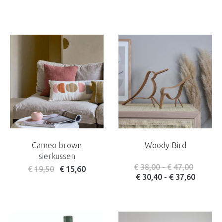
Cameo brown
Woody Bird
sierkussen
Prijskla
€
38,00
-
€
47,00
€
19,50
€
15,60
Prijskl
€
30,40
-
€
37,60