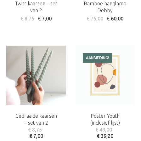
Twist kaarsen – set
Bamboe hanglamp
van 2
Debby
€
8,75
€
7,00
€
75,00
€
60,00
AANBIEDING!
Gedraaide kaarsen
Poster Youth
– set van 2
(inclusief lijst)
€
8,75
€
49,00
€
7,00
€
39,20