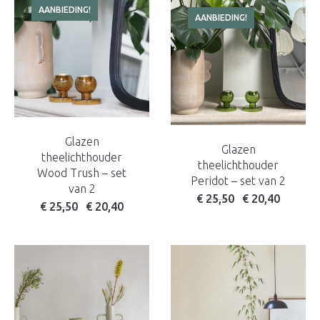
AANBIEDING!
AANBIEDING!
Glazen
Glazen
theelichthouder
theelichthouder
Wood Trush – set
Peridot – set van 2
van 2
Oorspronkelijke prijs w
Huidige prijs is: 
€
25,50
€
20,40
Oorspronkelijke prijs was: € 32,50.
Huidige prijs is: € 25,50.
€
25,50
€
20,40