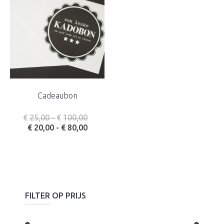
Cadeaubon
Prijsklasse: € 25,00 tot € 100,00
€
25,00
-
€
100,00
Prijsklasse: € 20,00 tot € 80,00
€
20,00
-
€
80,00
FILTER OP PRIJS