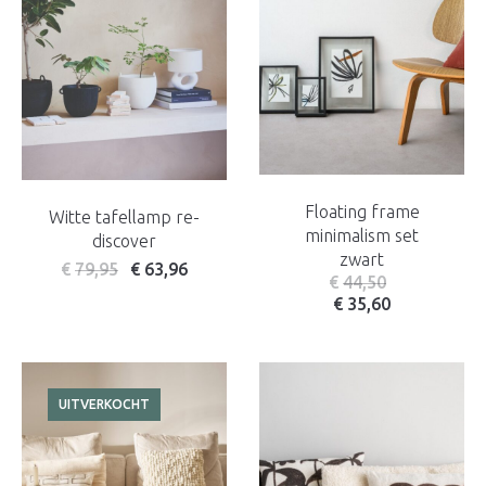
Floating frame
Witte tafellamp re-
minimalism set
discover
zwart
€
79,95
€
63,96
€
44,50
€
35,60
UITVERKOCHT