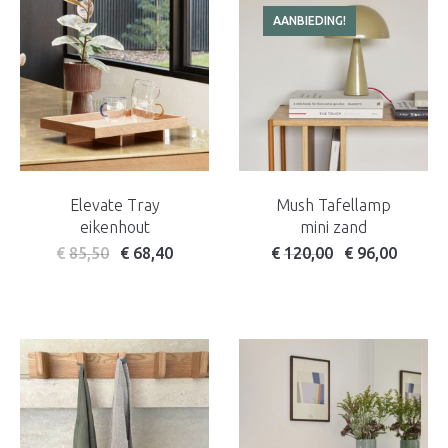
AANBIEDING!
Elevate Tray
Mush Tafellamp
eikenhout
mini zand
Oorspronkelijke prijs wa
Huidige prijs is:
€
85,50
€
68,40
€
120,00
€
96,00