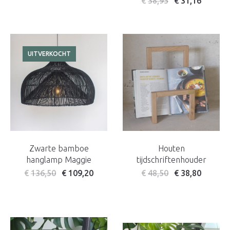
€
38,95
€
31,16
UITVERKOCHT
Zwarte bamboe
Houten
hanglamp Maggie
tijdschriftenhouder
€
136,50
€
109,20
€
48,50
€
38,80