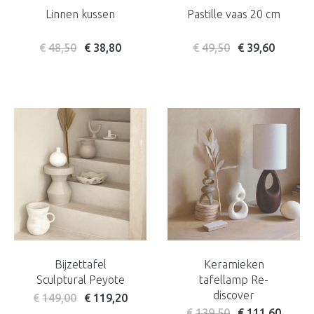
Linnen kussen
Pastille vaas 20 cm
€
48,50
€
38,80
€
49,50
€
39,60
Bijzettafel
Keramieken
Sculptural Peyote
tafellamp Re-
discover
€
149,00
€
119,20
€
139,50
€
111,60