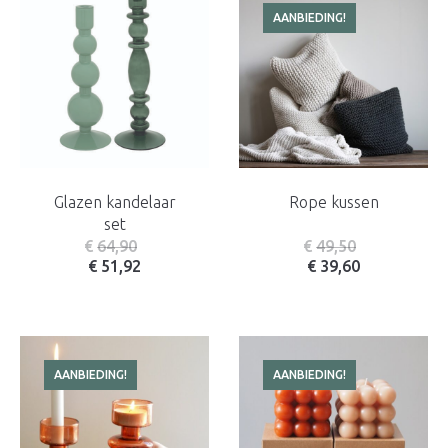
AANBIEDING!
Glazen kandelaar
Rope kussen
set
€
64,90
€
49,50
€
51,92
€
39,60
AANBIEDING!
AANBIEDING!