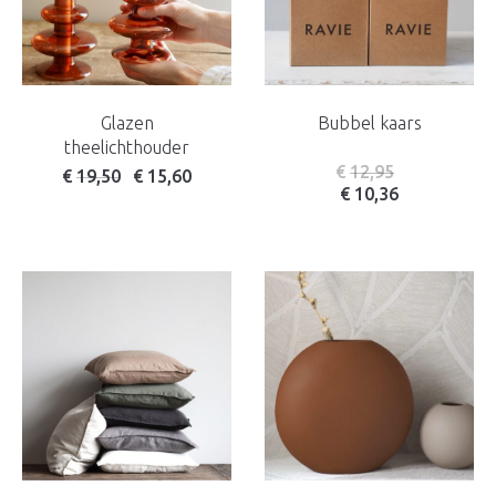
Glazen
Bubbel kaars
theelichthouder
€
12,95
Oorspronkelijke prijs was: € 23,50.
Huidige prijs is: € 19,50.
€
19,50
€
15,60
€
10,36