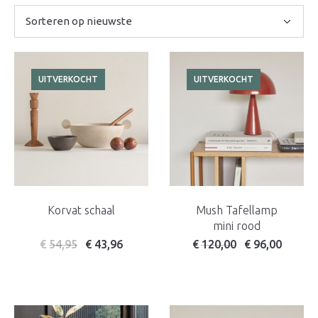
nieuwste
UITVERKOCHT
UITVERKOCHT
Korvat schaal
Mush Tafellamp
mini rood
Oorspronkelijke prijs wa
Huidige prijs is:
€
54,95
€
43,96
€
120,00
€
96,00