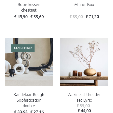
Rope kussen
Mirror Box
chestnut
Oorspronkelijke prijs was: € 59,50.
Huidige prijs is: € 49,50.
€
49,50
€
39,60
€
89,00
€
71,20
AANBIEDING!
Kandelaar Rough
Waxinelichthouder
Sophistication
set Lyric
double
€
55,00
€
44,00
Oorspronkelijke prijs was: € 52,95.
Huidige prijs is: € 33,95.
€
33,95
€
27,16