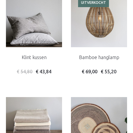
UITVERKOCHT
Klint kussen
Bamboe hanglamp
Oorspronkelijke prijs w
Huidige prijs is: 
€
54,80
€
43,84
€
69,00
€
55,20