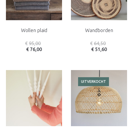
Wollen plaid
Wandborden
€
95,00
€
64,50
€
76,00
€
51,60
UITVERKOCHT