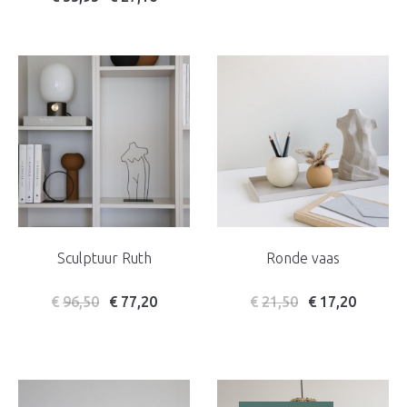
Sculptuur Ruth
Ronde vaas
€
96,50
€
77,20
€
21,50
€
17,20