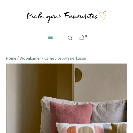
0
Home
/
Woonkamer
/ Cameo brown sierkussen