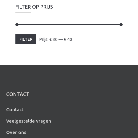
FILTER OP PRIJS
Min.
Max.
FILTER
Prijs:
€
30
—
€
40
prijs
prijs
CONTACT
Contact
Veelgestelde vragen
Over ons