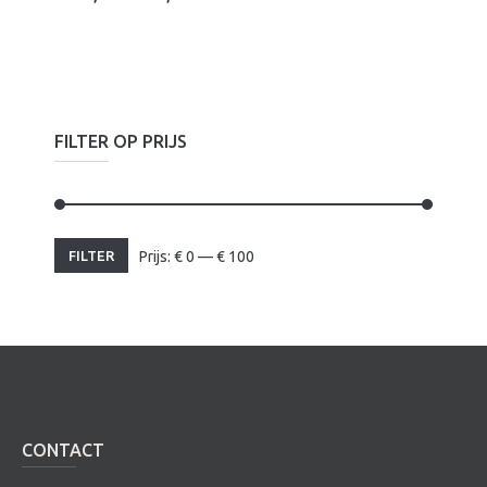
FILTER OP PRIJS
Min.
Max.
FILTER
Prijs:
€
0
—
€
100
prijs
prijs
CONTACT