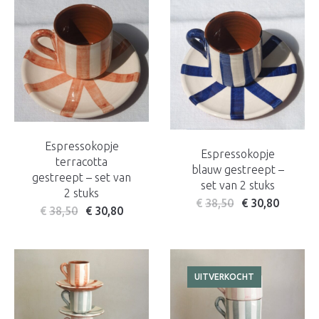
Espressokopje
Espressokopje
terracotta
blauw gestreept –
gestreept – set van
set van 2 stuks
2 stuks
€
38,50
€
30,80
€
38,50
€
30,80
UITVERKOCHT