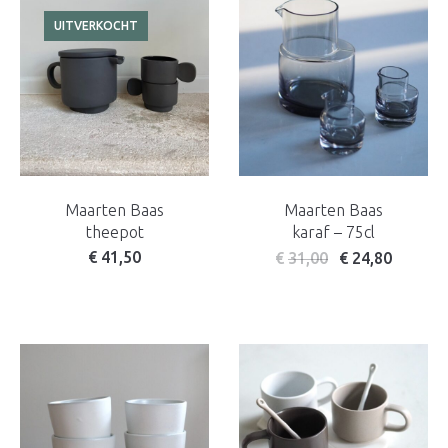
UITVERKOCHT
Maarten Baas
Maarten Baas
theepot
karaf – 75cl
€
41,50
€
31,00
€
24,80