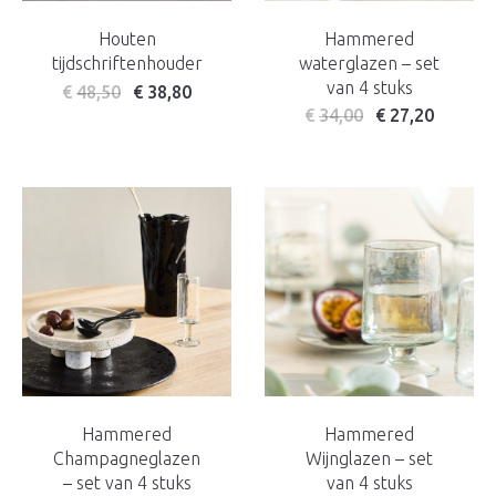
Houten
Hammered
tijdschriftenhouder
waterglazen – set
van 4 stuks
€
48,50
€
38,80
€
34,00
€
27,20
Hammered
Hammered
Champagneglazen
Wijnglazen – set
– set van 4 stuks
van 4 stuks