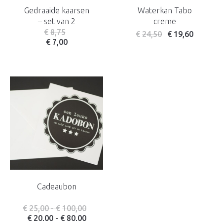
Gedraaide kaarsen
Waterkan Tabo
– set van 2
creme
€
8,75
€
24,50
€
19,60
€
7,00
Cadeaubon
Prijsklasse: € 25,00 tot € 100,00
€
25,00
-
€
100,00
Prijsklasse: € 20,00 tot € 80,00
€
20,00
-
€
80,00