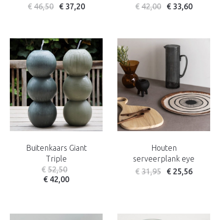
€
46,50
€
37,20
€
42,00
€
33,60
Buitenkaars Giant
Houten
Triple
serveerplank eye
€
52,50
€
31,95
€
25,56
€
42,00