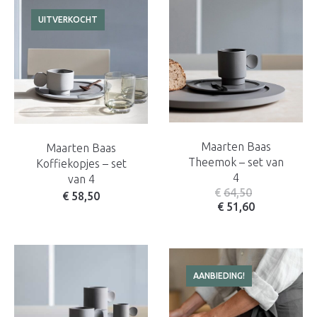
UITVERKOCHT
Maarten Baas
Maarten Baas
Theemok – set van
Koffiekopjes – set
4
van 4
€
64,50
€
58,50
€
51,60
AANBIEDING!