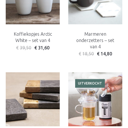
Koffiekopjes Arctic
Marmeren
White – set van 4
onderzetters – set
van 4
€
39,50
€
31,60
€
18,50
€
14,80
UITVERKOCHT