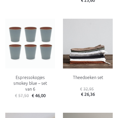
€
23,60
Espressokopjes
Theedoeken set
smokey blue – set
van 6
€
32,95
€
26,36
€
57,50
€
46,00