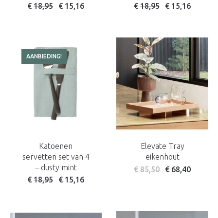
Oorspronkelijke prijs was: € 21,50.
Huidige prijs is: € 18,95.
Oorspronkelijke prijs w
Huidige prijs is: 
€
18,95
€
15,16
€
18,95
€
15,16
AANBIEDING!
Katoenen
Elevate Tray
servetten set van 4
eikenhout
– dusty mint
€
85,50
€
68,40
Oorspronkelijke prijs was: € 21,50.
Huidige prijs is: € 18,95.
€
18,95
€
15,16