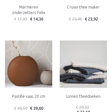
Marmeren
Crusio thee maker
onderzetters Felix
€
17,95
€
14,36
€
29,90
€
23,92
Pastille vaas 20 cm
Linnen theedoeken
€
29,50
€
49,50
€
39,60