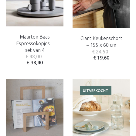
Maarten Baas
Giant Keukenschort
Espressokopjes –
– 155 x 60 cm
set van 4
€
24,50
€
48,00
€
19,60
€
38,40
UITVERKOCHT