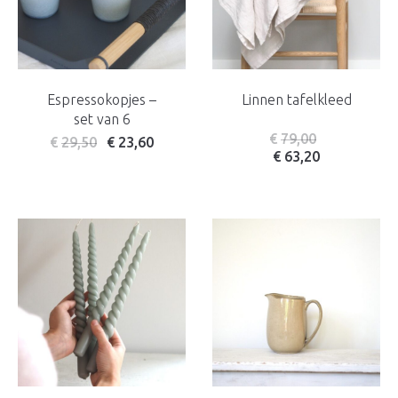
Espressokopjes –
Linnen tafelkleed
set van 6
€
79,00
€
29,50
€
23,60
€
63,20