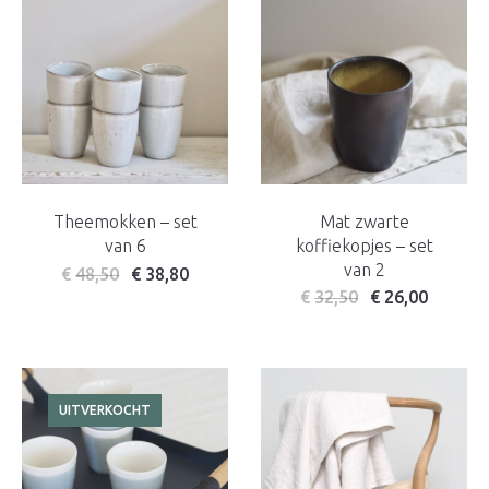
Theemokken – set
Mat zwarte
van 6
koffiekopjes – set
van 2
€
48,50
€
38,80
€
32,50
€
26,00
UITVERKOCHT