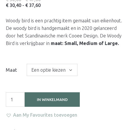
€ 38,00
Prijsklasse:
€
30,40
-
€
37,60
tot
€ 30,40
€ 47,00
tot
Woody bird is een prachtig item gemaakt van eikenhout.
€ 37,60
De woody bird is handgemaakt en in 2020 gelanceerd
door het Scandinavische merk Cooee Design. De Woody
Bird is verkrijgbaar in
maat: Small, Medium of Large.
Maat
IN WINKELMAND
Aan My Favourites toevoegen