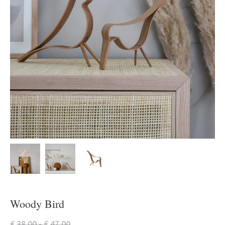
Woody Bird
Prijsklasse:
€
38,00
-
€
47,00