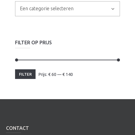
Een categorie selecteren
FILTER OP PRIJS
Min.
Max.
FILTER
Prijs:
€
60
—
€
140
prijs
prijs
CONTACT