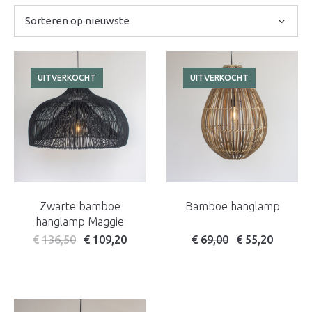
nieuwste
UITVERKOCHT
UITVERKOCHT
Zwarte bamboe
Bamboe hanglamp
hanglamp Maggie
Oorspronkelijke prijs w
Huidige prijs is: 
€
136,50
€
109,20
€
69,00
€
55,20