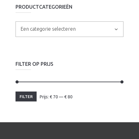
PRODUCTCATEGORIEËN
Een categorie selecteren
FILTER OP PRIJS
Min.
Max.
FILTER
Prijs:
€
70
—
€
80
prijs
prijs