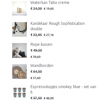
Waterkan Tabo creme
€
24,50
€
19,60
Kandelaar Rough Sophistication
double
Oorspronkelijke
Huidige
€
33,95
€
27,16
prijs
prijs
Rope kussen
was:
is:
€
49,50
€ 52,95.
€ 33,95.
€
39,60
Wandborden
€
64,50
€
51,60
Espressokopjes smokey blue - set van
6
€
57,50
€
46,00